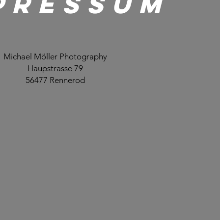
PRESSUM
Michael Möller Photography
Haupstrasse 79
56477 Rennerod